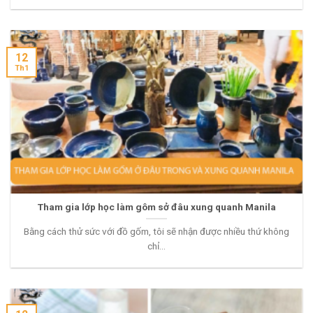
12
Th1
Tham gia lớp học làm gôm sở đâu xung quanh Manila
Bằng cách thử sức với đồ gốm, tôi sẽ nhận được nhiều thứ không
chỉ...