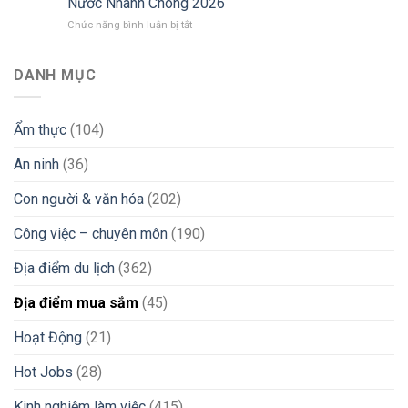
Nước Nhanh Chóng 2026
Người
Máu”
Lời
ở
Chức năng bình luận bị tắt
Việt
Tìm
Khuyên
Từ
Tại
Việc
“Xương
Philippines
Philippines
iGaming
Máu”
Chuyển
2026:
DANH MỤC
Uy
Vùng
Góc
Tín
Đi
Nhìn
&
Làm
Thực
Tránh
Ẩm thực
(104)
Nước
Tế
Bẫy
Ngoài:
Từ
Lừa
An ninh
(36)
Bí
Chuyên
Đảo
Kíp
Gia
Đổi
iGaming
Con người & văn hóa
(202)
Tiền
Peso
Công việc – chuyên môn
(190)
Sang
VND
Địa điểm du lịch
(362)
Và
Chuyển
Địa điểm mua sắm
(45)
Tiền
Về
Nước
Hoạt Động
(21)
Nhanh
Chóng
Hot Jobs
(28)
2026
Kinh nghiệm làm việc
(415)