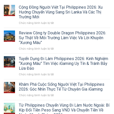
Cộng Đồng Người Việt Tại Philippines 2026: Xu
Hướng Chuyển Vùng Sang Sri Lanka Và Các Thị
Trường Mới
ở
Chức năng bình luận bị tắt
Cộng
Đồng
Review Công ty Double Dragon Philippines 2026:
Người
Sự Thật Về Môi Trường Làm Việc Và Lời Khuyên
Việt
“Xương Máu”
Tại
ở
Chức năng bình luận bị tắt
Philippines
Review
2026:
Công
Xu
Tuyển Dụng Đi Làm Philippines 2026: Kinh Nghiệm
ty
Hướng
“Xương Máu” Tìm Việc iGaming Uy Tín & Tránh Bẫy
Double
Chuyển
Lừa Đảo
Dragon
Vùng
ở
Chức năng bình luận bị tắt
Philippines
Sang
Tuyển
2026:
Sri
Dụng
Sự
Lanka
Khám Phá Cuộc Sống Người Việt Tại Philippines
Đi
Thật
Và
2026: Góc Nhìn Thực Tế Từ Chuyên Gia iGaming
Làm
Về
Các
ở
Chức năng bình luận bị tắt
Philippines
Môi
Thị
Khám
2026:
Trường
Trường
Phá
Từ Philippines Chuyển Vùng Đi Làm Nước Ngoài: Bí
Kinh
Làm
Mới
Cuộc
Nghiệm
Việc
Kíp Đổi Tiền Peso Sang VND Và Chuyển Tiền Về
Sống
“Xương
Và