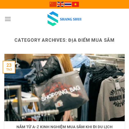
Skip
to
content
CATEGORY ARCHIVES:
ĐỊA ĐIỂM MUA SẮM
23
Th3
NẮM TỪ A-Z KINH NGHIỆM MUA SẮM KHI ĐI DU LỊCH