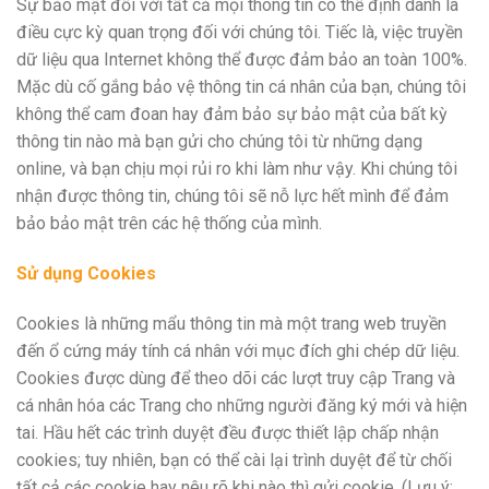
Sự bảo mật đối với tất cả mọi thông tin có thể định danh là
điều cực kỳ quan trọng đối với chúng tôi. Tiếc là, việc truyền
dữ liệu qua Internet không thể được đảm bảo an toàn 100%.
Mặc dù cố gắng bảo vệ thông tin cá nhân của bạn, chúng tôi
không thể cam đoan hay đảm bảo sự bảo mật của bất kỳ
thông tin nào mà bạn gửi cho chúng tôi từ những dạng
online, và bạn chịu mọi rủi ro khi làm như vậy. Khi chúng tôi
nhận được thông tin, chúng tôi sẽ nỗ lực hết mình để đảm
bảo bảo mật trên các hệ thống của mình.
Sử
dụng
Cookies
Cookies là những mẩu thông tin mà một trang web truyền
đến ổ cứng máy tính cá nhân với mục đích ghi chép dữ liệu.
Cookies được dùng để theo dõi các lượt truy cập Trang và
cá nhân hóa các Trang cho những người đăng ký mới và hiện
tai. Hầu hết các trình duyệt đều được thiết lập chấp nhận
cookies; tuy nhiên, bạn có thể cài lại trình duyệt để từ chối
tất cả các cookie hay nêu rõ khi nào thì gửi cookie. (Lưu ý: