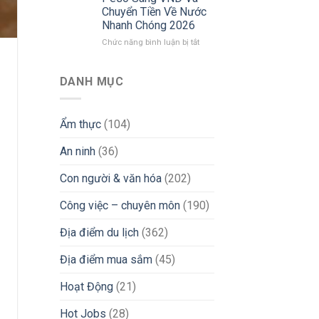
Việt
Chuyển Tiền Về Nước
Tín
Tại
Nhanh Chóng 2026
&
Philippines
Tránh
2026:
ở
Chức năng bình luận bị tắt
Bẫy
Góc
Từ
Lừa
Nhìn
Philippines
Đảo
Thực
Chuyển
DANH MỤC
Tế
Vùng
Từ
Đi
Chuyên
Làm
Ẩm thực
(104)
Gia
Nước
iGaming
Ngoài:
An ninh
(36)
Bí
Kíp
Đổi
Con người & văn hóa
(202)
Tiền
Peso
Công việc – chuyên môn
(190)
Sang
VND
Địa điểm du lịch
(362)
Và
Chuyển
Địa điểm mua sắm
(45)
Tiền
Về
Nước
Hoạt Động
(21)
Nhanh
Chóng
Hot Jobs
(28)