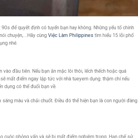
90s để quyết định có tuyển bạn hay không. Những yếu tố chính
i, nói chuyện,….Hãy cùng
Việc Làm Philippines
tìm hiểu 15 lỗi phổ
dụng nhé.
n vào đầu tiên. Nếu bạn ăn mặc lôi thôi, lếch thếch hoặc quá
 sẽ mất điểm ngay lập tức với nhà tueyern dụng. thậm chí nếu
ển dụng có thể đuổi bạn về.
 sáng màu và chải chuốt. Điều đó thể hiện bạn là con người đàng
cho cuộc phỏng vấn và sẽ bị mất điểm nghiêm trọng. Hạn chế sử