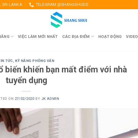
 SRI LANKA
TELEGRAM @SHANGSHUIDD
NĂNG
VIỆC LÀM MỚI NHẤT
CÁC ĐỊA ĐIỂM
HOẠT ĐỘNG
VIDEO
TIN TỨC
,
KỸ NĂNG PHỎNG VẤN
ổ biến khiến bạn mất điểm với nhà
tuyển dụng
STED ON
27/02/2020
BY
JK ADMIN