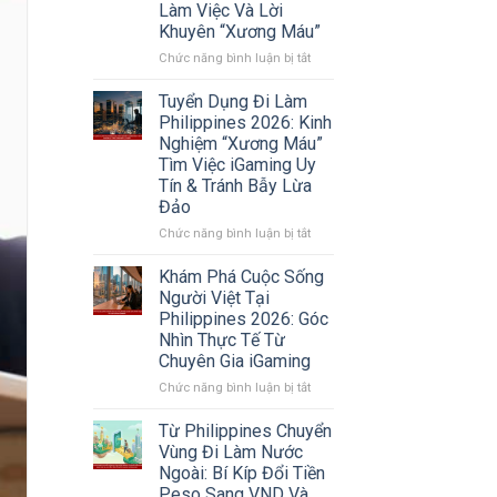
Làm Việc Và Lời
2026:
Khuyên “Xương Máu”
Xu
Hướng
ở
Chức năng bình luận bị tắt
Chuyển
Review
Vùng
Công
Tuyển Dụng Đi Làm
Sang
ty
Philippines 2026: Kinh
Sri
Double
Nghiệm “Xương Máu”
Lanka
Dragon
Tìm Việc iGaming Uy
Và
Philippines
Tín & Tránh Bẫy Lừa
Các
2026:
Thị
Đảo
Sự
Trường
Thật
ở
Chức năng bình luận bị tắt
Mới
Về
Tuyển
Môi
Dụng
Khám Phá Cuộc Sống
Trường
Đi
Người Việt Tại
Làm
Làm
Philippines 2026: Góc
Việc
Philippines
Nhìn Thực Tế Từ
Và
2026:
Chuyên Gia iGaming
Lời
Kinh
Khuyên
Nghiệm
ở
Chức năng bình luận bị tắt
“Xương
“Xương
Khám
Máu”
Máu”
Phá
Từ Philippines Chuyển
Tìm
Cuộc
Vùng Đi Làm Nước
Việc
Sống
Ngoài: Bí Kíp Đổi Tiền
iGaming
Người
Peso Sang VND Và
Uy