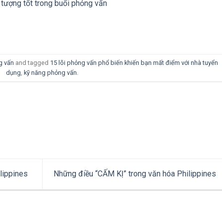
 tượng tốt trong buổi phỏng vấn
g vấn
and tagged
15 lõi phỏng vấn phổ biến khiến bạn mất điểm với nhà tuyển
dụng
,
kỹ năng phỏng vấn
.
lippines
Những điều “CẤM KỊ” trong văn hóa Philippines