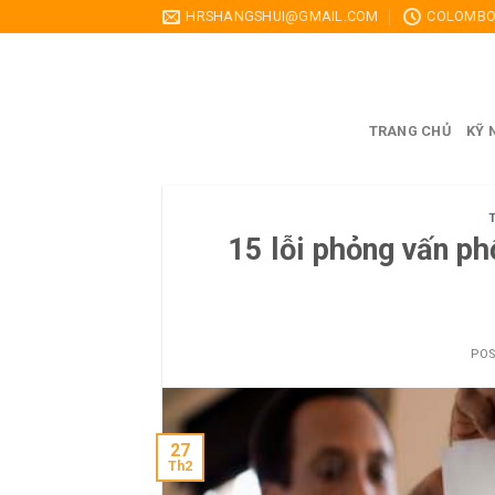
Skip
HRSHANGSHUI@GMAIL.COM
COLOMBO,
to
content
TRANG CHỦ
KỸ 
15 lỗi phỏng vấn ph
PO
27
Th2