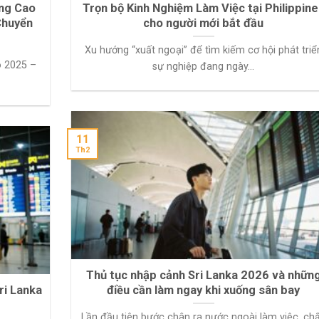
ơng Cao
Trọn bộ Kinh Nghiệm Làm Việc tại Philippine
Chuyển
cho người mới bắt đầu
Xu hướng “xuất ngoại” để tìm kiếm cơ hội phát triể
o 2025 –
sự nghiệp đang ngày...
11
Th2
Thủ tục nhập cảnh Sri Lanka 2026 và nhữn
ri Lanka
điều cần làm ngay khi xuống sân bay
Lần đầu tiên bước chân ra nước ngoài làm việc, ch