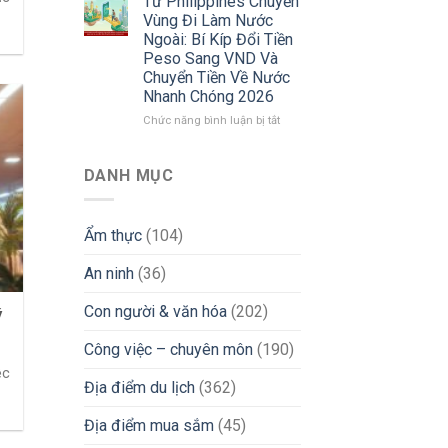
Từ Philippines Chuyển
Tìm
Cuộc
Vùng Đi Làm Nước
Việc
Sống
Ngoài: Bí Kíp Đổi Tiền
iGaming
Người
Peso Sang VND Và
Uy
Việt
Chuyển Tiền Về Nước
Tín
Tại
Nhanh Chóng 2026
&
Philippines
Tránh
2026:
ở
Chức năng bình luận bị tắt
Bẫy
Góc
Từ
Lừa
Nhìn
Philippines
Đảo
Thực
Chuyển
DANH MỤC
Tế
Vùng
Từ
Đi
Chuyên
Làm
Ẩm thực
(104)
Gia
Nước
iGaming
Ngoài:
An ninh
(36)
Bí
Kíp
Đổi
Con người & văn hóa
(202)
ý
Tiền
Peso
Công việc – chuyên môn
(190)
Sang
ệc
VND
Địa điểm du lịch
(362)
Và
Chuyển
Địa điểm mua sắm
(45)
Tiền
Về