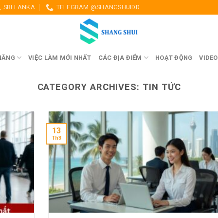
 SRI LANKA
TELEGRAM @SHANGSHUIDD
NĂNG
VIỆC LÀM MỚI NHẤT
CÁC ĐỊA ĐIỂM
HOẠT ĐỘNG
VIDEO
CATEGORY ARCHIVES:
TIN TỨC
13
Th3