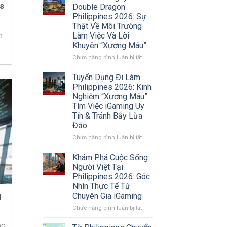
Người
s
Double Dragon
Việt
Philippines 2026: Sự
Tại
Thật Về Môi Trường
Philippines
Làm Việc Và Lời
n
2026:
Khuyên “Xương Máu”
Xu
Hướng
ở
Chức năng bình luận bị tắt
Chuyển
Review
Vùng
Công
Tuyển Dụng Đi Làm
Sang
ty
Philippines 2026: Kinh
Sri
Double
Nghiệm “Xương Máu”
Lanka
Dragon
Tìm Việc iGaming Uy
Và
Philippines
Tín & Tránh Bẫy Lừa
Các
2026:
Thị
Đảo
Sự
Trường
Thật
ở
Chức năng bình luận bị tắt
Mới
Về
Tuyển
Môi
Dụng
Khám Phá Cuộc Sống
Trường
Đi
Người Việt Tại
Làm
Làm
Philippines 2026: Góc
Việc
Philippines
Nhìn Thực Tế Từ
Và
2026:
Chuyên Gia iGaming
g
Lời
Kinh
Khuyên
Nghiệm
ở
Chức năng bình luận bị tắt
“Xương
“Xương
Khám
Máu”
Máu”
Phá
ắc