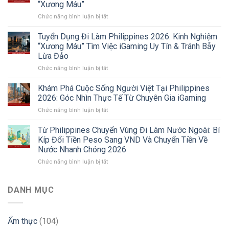
“Xương Máu”
Tại
ở
Chức năng bình luận bị tắt
Philippines
Review
2026:
Công
Xu
Tuyển Dụng Đi Làm Philippines 2026: Kinh Nghiệm
ty
Hướng
“Xương Máu” Tìm Việc iGaming Uy Tín & Tránh Bẫy
Double
Chuyển
Lừa Đảo
Dragon
Vùng
ở
Chức năng bình luận bị tắt
Philippines
Sang
Tuyển
2026:
Sri
Dụng
Sự
Lanka
Khám Phá Cuộc Sống Người Việt Tại Philippines
Đi
Thật
Và
2026: Góc Nhìn Thực Tế Từ Chuyên Gia iGaming
Làm
Về
Các
ở
Chức năng bình luận bị tắt
Philippines
Môi
Thị
Khám
2026:
Trường
Trường
Phá
Từ Philippines Chuyển Vùng Đi Làm Nước Ngoài: Bí
Kinh
Làm
Mới
Cuộc
Nghiệm
Việc
Kíp Đổi Tiền Peso Sang VND Và Chuyển Tiền Về
Sống
“Xương
Và
Nước Nhanh Chóng 2026
Người
Máu”
Lời
ở
Chức năng bình luận bị tắt
Việt
Tìm
Khuyên
Từ
Tại
Việc
“Xương
Philippines
Philippines
iGaming
Máu”
Chuyển
2026:
DANH MỤC
Uy
Vùng
Góc
Tín
Đi
Nhìn
&
Làm
Thực
Tránh
Ẩm thực
(104)
Nước
Tế
Bẫy