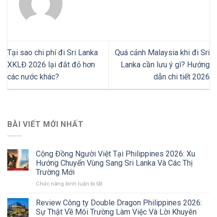
Tại sao chi phí đi Sri Lanka
Quá cảnh Malaysia khi đi Sri
XKLĐ 2026 lại đắt đỏ hơn
Lanka cần lưu ý gì? Hướng
các nước khác?
dẫn chi tiết 2026
BÀI VIẾT MỚI NHẤT
Cộng Đồng Người Việt Tại Philippines 2026: Xu
Hướng Chuyển Vùng Sang Sri Lanka Và Các Thị
Trường Mới
ở
Chức năng bình luận bị tắt
Cộng
Đồng
Review Công ty Double Dragon Philippines 2026:
Người
Sự Thật Về Môi Trường Làm Việc Và Lời Khuyên
Việt