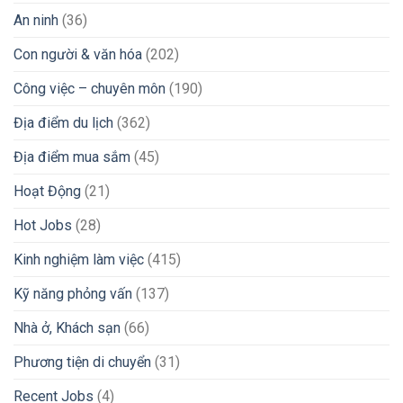
Ngoài:
Từ
Lừa
An ninh
(36)
Bí
Chuyên
Đảo
Kíp
Gia
Đổi
iGaming
Con người & văn hóa
(202)
Tiền
Peso
Công việc – chuyên môn
(190)
Sang
VND
Địa điểm du lịch
(362)
Và
Chuyển
Địa điểm mua sắm
(45)
Tiền
Về
Nước
Hoạt Động
(21)
Nhanh
Chóng
Hot Jobs
(28)
2026
Kinh nghiệm làm việc
(415)
Kỹ năng phỏng vấn
(137)
Nhà ở, Khách sạn
(66)
Phương tiện di chuyển
(31)
Recent Jobs
(4)