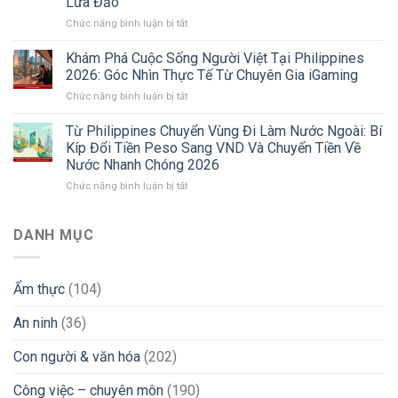
Lừa Đảo
Dragon
Vùng
ở
Chức năng bình luận bị tắt
Philippines
Sang
Tuyển
2026:
Sri
Dụng
Sự
Lanka
Khám Phá Cuộc Sống Người Việt Tại Philippines
Đi
Thật
Và
2026: Góc Nhìn Thực Tế Từ Chuyên Gia iGaming
Làm
Về
Các
ở
Chức năng bình luận bị tắt
Philippines
Môi
Thị
Khám
2026:
Trường
Trường
Phá
Từ Philippines Chuyển Vùng Đi Làm Nước Ngoài: Bí
Kinh
Làm
Mới
Cuộc
Nghiệm
Việc
Kíp Đổi Tiền Peso Sang VND Và Chuyển Tiền Về
Sống
“Xương
Và
Nước Nhanh Chóng 2026
Người
Máu”
Lời
ở
Chức năng bình luận bị tắt
Việt
Tìm
Khuyên
Từ
Tại
Việc
“Xương
Philippines
Philippines
iGaming
Máu”
Chuyển
2026:
DANH MỤC
Uy
Vùng
Góc
Tín
Đi
Nhìn
&
Làm
Thực
Tránh
Ẩm thực
(104)
Nước
Tế
Bẫy
Ngoài:
Từ
Lừa
An ninh
(36)
Bí
Chuyên
Đảo
Kíp
Gia
Đổi
iGaming
Con người & văn hóa
(202)
Tiền
Peso
Công việc – chuyên môn
(190)
Sang