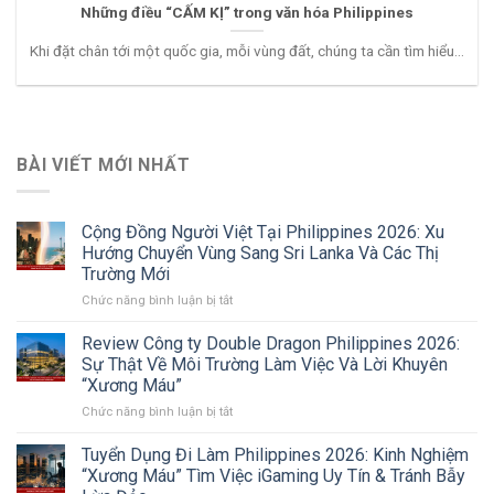
Những điều “CẤM KỊ” trong văn hóa Philippines
Khi đặt chân tới một quốc gia, mỗi vùng đất, chúng ta cần tìm hiểu...
BÀI VIẾT MỚI NHẤT
Cộng Đồng Người Việt Tại Philippines 2026: Xu
Hướng Chuyển Vùng Sang Sri Lanka Và Các Thị
Trường Mới
ở
Chức năng bình luận bị tắt
Cộng
Đồng
Review Công ty Double Dragon Philippines 2026:
Người
Sự Thật Về Môi Trường Làm Việc Và Lời Khuyên
Việt
“Xương Máu”
Tại
ở
Chức năng bình luận bị tắt
Philippines
Review
2026:
Công
Xu
Tuyển Dụng Đi Làm Philippines 2026: Kinh Nghiệm
ty
Hướng
“Xương Máu” Tìm Việc iGaming Uy Tín & Tránh Bẫy
Double
Chuyển