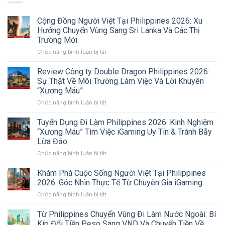
Cộng Đồng Người Việt Tại Philippines 2026: Xu
Hướng Chuyển Vùng Sang Sri Lanka Và Các Thị
Trường Mới
ở
Chức năng bình luận bị tắt
Cộng
Đồng
Review Công ty Double Dragon Philippines 2026:
Người
Sự Thật Về Môi Trường Làm Việc Và Lời Khuyên
Việt
“Xương Máu”
Tại
ở
Chức năng bình luận bị tắt
Philippines
Review
2026:
Công
Xu
Tuyển Dụng Đi Làm Philippines 2026: Kinh Nghiệm
ty
Hướng
“Xương Máu” Tìm Việc iGaming Uy Tín & Tránh Bẫy
Double
Chuyển
Lừa Đảo
Dragon
Vùng
ở
Chức năng bình luận bị tắt
Philippines
Sang
Tuyển
2026:
Sri
Dụng
Sự
Lanka
Khám Phá Cuộc Sống Người Việt Tại Philippines
Đi
Thật
Và
2026: Góc Nhìn Thực Tế Từ Chuyên Gia iGaming
Làm
Về
Các
ở
Chức năng bình luận bị tắt
Philippines
Môi
Thị
Khám
2026:
Trường
Trường
Phá
Từ Philippines Chuyển Vùng Đi Làm Nước Ngoài: Bí
Kinh
Làm
Mới
Cuộc
Nghiệm
Việc
Kíp Đổi Tiền Peso Sang VND Và Chuyển Tiền Về