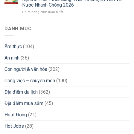
Sống
“Xương
Và
Nước Nhanh Chóng 2026
Người
Máu”
Lời
ở
Chức năng bình luận bị tắt
Việt
Tìm
Khuyên
Từ
Tại
Việc
“Xương
Philippines
Philippines
iGaming
Máu”
Chuyển
2026:
DANH MỤC
Uy
Vùng
Góc
Tín
Đi
Nhìn
&
Làm
Thực
Tránh
Ẩm thực
(104)
Nước
Tế
Bẫy
Ngoài:
Từ
Lừa
An ninh
(36)
Bí
Chuyên
Đảo
Kíp
Gia
Đổi
iGaming
Con người & văn hóa
(202)
Tiền
Peso
Công việc – chuyên môn
(190)
Sang
VND
Địa điểm du lịch
(362)
Và
Chuyển
Địa điểm mua sắm
(45)
Tiền
Về
Nước
Hoạt Động
(21)
Nhanh
Chóng
Hot Jobs
(28)
2026