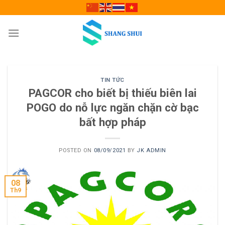
Skip
to
content
TIN TỨC
PAGCOR cho biết bị thiếu biên lai
POGO do nỗ lực ngăn chặn cờ bạc
bất hợp pháp
POSTED ON
08/09/2021
BY
JK ADMIN
08
Th9