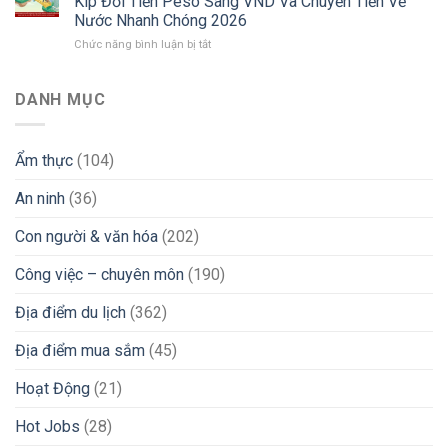
Kíp Đổi Tiền Peso Sang VND Và Chuyển Tiền Về
Sống
“Xương
Và
Nước Nhanh Chóng 2026
Người
Máu”
Lời
ở
Chức năng bình luận bị tắt
Việt
Tìm
Khuyên
Từ
Tại
Việc
“Xương
Philippines
Philippines
iGaming
Máu”
Chuyển
2026:
DANH MỤC
Uy
Vùng
Góc
Tín
Đi
Nhìn
&
Làm
Thực
Tránh
Ẩm thực
(104)
Nước
Tế
Bẫy
Ngoài:
Từ
Lừa
An ninh
(36)
Bí
Chuyên
Đảo
Kíp
Gia
Đổi
iGaming
Con người & văn hóa
(202)
Tiền
Peso
Công việc – chuyên môn
(190)
Sang
VND
Địa điểm du lịch
(362)
Và
Chuyển
Địa điểm mua sắm
(45)
Tiền
Về
Nước
Hoạt Động
(21)
Nhanh
Chóng
Hot Jobs
(28)
2026