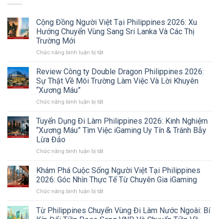
Cộng Đồng Người Việt Tại Philippines 2026: Xu
Hướng Chuyển Vùng Sang Sri Lanka Và Các Thị
Trường Mới
ở
Chức năng bình luận bị tắt
Cộng
Đồng
Review Công ty Double Dragon Philippines 2026:
Người
Sự Thật Về Môi Trường Làm Việc Và Lời Khuyên
Việt
“Xương Máu”
Tại
ở
Chức năng bình luận bị tắt
Philippines
Review
2026:
Công
Xu
Tuyển Dụng Đi Làm Philippines 2026: Kinh Nghiệm
ty
Hướng
“Xương Máu” Tìm Việc iGaming Uy Tín & Tránh Bẫy
Double
Chuyển
Lừa Đảo
Dragon
Vùng
ở
Chức năng bình luận bị tắt
Philippines
Sang
Tuyển
2026:
Sri
Dụng
Sự
Lanka
Khám Phá Cuộc Sống Người Việt Tại Philippines
Đi
Thật
Và
2026: Góc Nhìn Thực Tế Từ Chuyên Gia iGaming
Làm
Về
Các
ở
Chức năng bình luận bị tắt
Philippines
Môi
Thị
Khám
2026:
Trường
Trường
Phá
Từ Philippines Chuyển Vùng Đi Làm Nước Ngoài: Bí
Kinh
Làm
Mới
Cuộc
Nghiệm
Việc