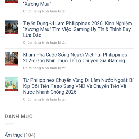
Việt
“Xương Máu”
Tại
ở
Chức năng bình luận bị tắt
Philippines
Review
2026:
Công
Xu
Tuyển Dụng Đi Làm Philippines 2026: Kinh Nghiệm
ty
Hướng
“Xương Máu” Tìm Việc iGaming Uy Tín & Tránh Bẫy
Double
Chuyển
Lừa Đảo
Dragon
Vùng
ở
Chức năng bình luận bị tắt
Philippines
Sang
Tuyển
2026:
Sri
Dụng
Sự
Lanka
Khám Phá Cuộc Sống Người Việt Tại Philippines
Đi
Thật
Và
2026: Góc Nhìn Thực Tế Từ Chuyên Gia iGaming
Làm
Về
Các
ở
Chức năng bình luận bị tắt
Philippines
Môi
Thị
Khám
2026:
Trường
Trường
Phá
Từ Philippines Chuyển Vùng Đi Làm Nước Ngoài: Bí
Kinh
Làm
Mới
Cuộc
Nghiệm
Việc
Kíp Đổi Tiền Peso Sang VND Và Chuyển Tiền Về
Sống
“Xương
Và
Nước Nhanh Chóng 2026
Người
Máu”
Lời
ở
Chức năng bình luận bị tắt
Việt
Tìm
Khuyên
Từ
Tại
Việc
“Xương
Philippines
Philippines
iGaming
Máu”
Chuyển
2026:
DANH MỤC
Uy
Vùng
Góc
Tín
Đi
Nhìn
&
Làm
Thực
Tránh
Ẩm thực
(104)
Nước
Tế
Bẫy