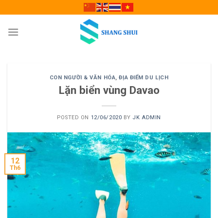
Skip
to
content
CON NGƯỜI & VĂN HÓA
,
ĐỊA ĐIỂM DU LỊCH
Lặn biển vùng Davao
POSTED ON
12/06/2020
BY
JK ADMIN
12
Th6