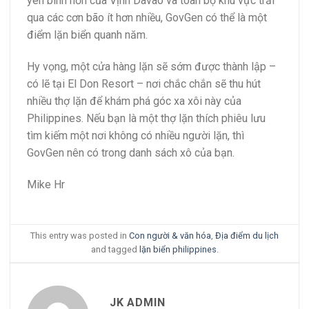
yên bình hơn của Vịnh Davao và toàn bộ khu vực trải
qua các cơn bão ít hơn nhiều, GovGen có thể là một
điểm lặn biển quanh năm.
Hy vọng, một cửa hàng lặn sẽ sớm được thành lập –
có lẽ tại El Don Resort – nơi chắc chắn sẽ thu hút
nhiều thợ lặn để khám phá góc xa xôi này của
Philippines. Nếu bạn là một thợ lặn thích phiêu lưu
tìm kiếm một nơi không có nhiều người lặn, thì
GovGen nên có trong danh sách xô của bạn.
Mike Hr
This entry was posted in
Con người & văn hóa
,
Địa điểm du lịch
and tagged
lặn biển philippines
.
JK ADMIN