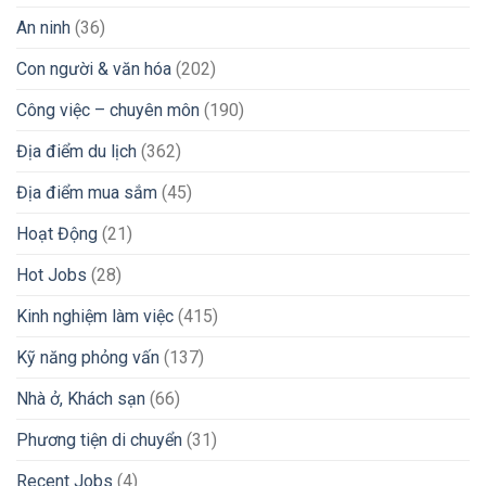
Ngoài:
Từ
Lừa
An ninh
(36)
Bí
Chuyên
Đảo
Kíp
Gia
Đổi
iGaming
Con người & văn hóa
(202)
Tiền
Peso
Công việc – chuyên môn
(190)
Sang
VND
Địa điểm du lịch
(362)
Và
Chuyển
Địa điểm mua sắm
(45)
Tiền
Về
Nước
Hoạt Động
(21)
Nhanh
Chóng
Hot Jobs
(28)
2026
Kinh nghiệm làm việc
(415)
Kỹ năng phỏng vấn
(137)
Nhà ở, Khách sạn
(66)
Phương tiện di chuyển
(31)
Recent Jobs
(4)