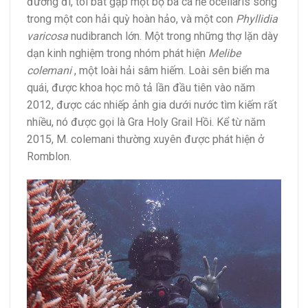
đường đi, tôi bắt gặp một bộ ba cá hề ocellaris sống
trong một con hải quỳ hoàn hảo, và một con
Phyllidia
varicosa
nudibranch lớn. Một trong những thợ lặn dày
dạn kinh nghiệm trong nhóm phát hiện
Melibe
colemani
, một loài hải sâm hiếm. Loài sên biển ma
quái, được khoa học mô tả lần đầu tiên vào năm
2012, được các nhiếp ảnh gia dưới nước tìm kiếm rất
nhiều, nó được gọi là Gra Holy Grail Hồi. Kể từ năm
2015, M. colemani thường xuyên được phát hiện ở
Romblon.