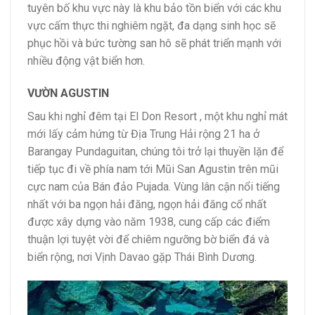
tuyên bố khu vực này là khu bảo tồn biển với các khu
vực cấm thực thi nghiêm ngặt, đa dạng sinh học sẽ
phục hồi và bức tường san hô sẽ phát triển mạnh với
nhiều động vật biển hơn.
VƯỜN AGUSTIN
Sau khi nghỉ đêm tại El Don Resort , một khu nghỉ mát
mới lấy cảm hứng từ Địa Trung Hải rộng 21 ha ở
Barangay Pundaguitan, chúng tôi trở lại thuyền lặn để
tiếp tục đi về phía nam tới Mũi San Agustin trên mũi
cực nam của Bán đảo Pujada. Vùng lân cận nổi tiếng
nhất với ba ngọn hải đăng, ngọn hải đăng cổ nhất
được xây dựng vào năm 1938, cung cấp các điểm
thuận lợi tuyệt vời để chiêm ngưỡng bờ biển đá và
biển rộng, nơi Vịnh Davao gặp Thái Bình Dương.