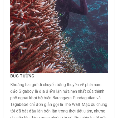
BỨC TƯỜNG
Khoảng hai giờ di chuyển bằng thuyền về phía nam
đảo Sigaboy là địa điểm lặn hứa hẹn nhất của thành
phố ngoài khơi bờ biển Barangays Pundaguitan và
Tagabebe chỉ đơn giản gọi là The Wall. Mặc dù chúng
tôi đã bắt đầu lặn bốn lần trong thời tiết u ám, nhưng
chuyến lặn đáng ngạc nhiên khi có tầm nhìn tuyệt vời,