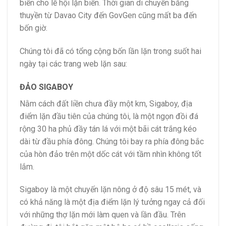
biển cho lễ hội lặn biển. Thời gian di chuyển bằng
thuyền từ Davao City đến GovGen cũng mất ba đến
bốn giờ.
Chúng tôi đã có tổng cộng bốn lần lặn trong suốt hai
ngày tại các trang web lặn sau:
ĐẢO SIGABOY
Nằm cách đất liền chưa đầy một km, Sigaboy, địa
điểm lặn đầu tiên của chúng tôi, là một ngọn đồi đá
rộng 30 ha phủ đầy tán lá với một bãi cát trắng kéo
dài từ đầu phía đông. Chúng tôi bay ra phía đông bắc
của hòn đảo trên một dốc cát với tầm nhìn không tốt
lắm.
Sigaboy là một chuyến lặn nông ở độ sâu 15 mét, và
có khả năng là một địa điểm lặn lý tưởng ngay cả đối
với những thợ lặn mới làm quen và lần đầu. Trên