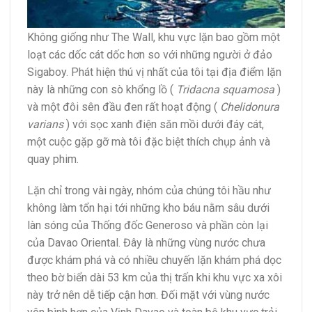
Không giống như The Wall, khu vực lặn bao gồm một
loạt các dốc cát dốc hơn so với những người ở đảo
Sigaboy. Phát hiện thú vị nhất của tôi tại địa điểm lặn
này là những con sò khổng lồ (
Tridacna squamosa
)
và một đôi sên đầu đen rất hoạt động (
Chelidonura
varians
) với sọc xanh điện săn mồi dưới đáy cát,
một cuộc gặp gỡ mà tôi đặc biệt thích chụp ảnh và
quay phim.
Lặn chỉ trong vài ngày, nhóm của chúng tôi hầu như
không làm tổn hại tới những kho báu nằm sâu dưới
làn sóng của Thống đốc Generoso và phần còn lại
của Davao Oriental. Đây là những vùng nước chưa
được khám phá và có nhiều chuyến lặn khám phá dọc
theo bờ biển dài 53 km của thị trấn khi khu vực xa xôi
này trở nên dễ tiếp cận hơn. Đối mặt với vùng nước