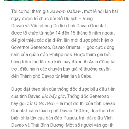
Tôi cơ hội tham gia
Sawom Dabaw
, một lễ hội lặn hai
ngày được tổ chức bởi Sở Du lịch – Vùng
Davao và Văn phòng Du lịch tỉnh Davao Oriental ,
được tổ chức từ ngày 14 đến 15 tháng 6 năm ngoái ,
để giới thiệu các địa điểm lặn mới được phát hiện ở
Governor Generoso, Davao Oriental – góc cực đông
nam của quần đảo Philippines. Được tham gia bởi
hàng trăm thợ lặn, sự kiện này được AirAsia đồng tài
trợ , điều hành các chuyến bay giá rẻ thường xuyên
đến Thành phố Davao từ Manila và Cebu.
Được đặt theo tên của thống đốc được bầu đầu tiên
của tỉnh Davao
lúc bấy giờ
, Thống đốc Generoso –
hay gọi
tắt là GovGen
– là một đô thị của tỉnh Davao
Oriental, cách thành phố Davao 160 km, dọc theo bờ
biển phía tây của bán đảo Pujada, trải dài giữa Vịnh
Davao và Thái Bình Dương. Một số người vẫn gọi thị