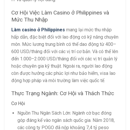
Cơ Hội Việc Làm Casino ở Philippines và
Mức Thu Nhập
Làm casino ở Philippines
mang lại mức thu nhập
hấp dẫn, đặc biệt đối với lao động có kỹ năng chuyên
môn. Mức lương trung bình có thể dao động từ 400–
600 USD/tháng đối với các vị trí cơ bản. Và có thể lên
đến 1.000–2.000 USD/tháng đối với các vị trí quản lý
hoặc chuyên gia kỹ thuật. Ngoài ra, người lao động
còn được hưởng các phúc lợi như bảo hiểm, visa lao
động hợp pháp và môi trường làm việc quốc tế.
Thực Trạng Ngành: Cơ Hội và Thách Thức
Cơ Hội
Nguồn Thu Ngân Sách Lớn: Ngành cờ bạc đóng
góp đáng kể vào ngân sách quốc gia. Năm 2018,
các công ty POGO đã nộp khoảng 7,4 tỷ peso