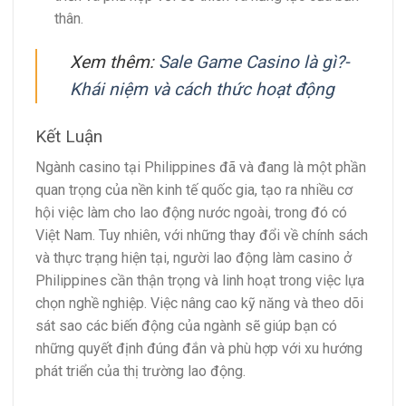
thân.
Xem thêm:
Sale Game Casino là gì?-
Khái niệm và cách thức hoạt động
Kết Luận
Ngành casino tại Philippines đã và đang là một phần
quan trọng của nền kinh tế quốc gia, tạo ra nhiều cơ
hội việc làm cho lao động nước ngoài, trong đó có
Việt Nam. Tuy nhiên, với những thay đổi về chính sách
và thực trạng hiện tại, người lao động làm casino ở
Philippines cần thận trọng và linh hoạt trong việc lựa
chọn nghề nghiệp. Việc nâng cao kỹ năng và theo dõi
sát sao các biến động của ngành sẽ giúp bạn có
những quyết định đúng đắn và phù hợp với xu hướng
phát triển của thị trường lao động.