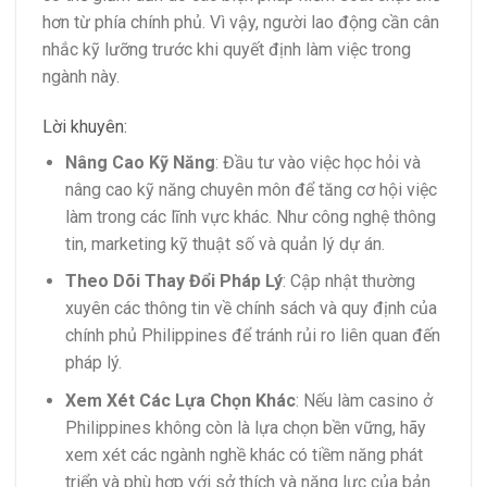
hơn từ phía chính phủ. Vì vậy, người lao động cần cân
nhắc kỹ lưỡng trước khi quyết định làm việc trong
ngành này.
Lời khuyên:
Nâng Cao Kỹ Năng
: Đầu tư vào việc học hỏi và
nâng cao kỹ năng chuyên môn để tăng cơ hội việc
làm trong các lĩnh vực khác. Như công nghệ thông
tin, marketing kỹ thuật số và quản lý dự án.
Theo Dõi Thay Đổi Pháp Lý
: Cập nhật thường
xuyên các thông tin về chính sách và quy định của
chính phủ Philippines để tránh rủi ro liên quan đến
pháp lý.
Xem Xét Các Lựa Chọn Khác
: Nếu làm casino ở
Philippines không còn là lựa chọn bền vững, hãy
xem xét các ngành nghề khác có tiềm năng phát
triển và phù hợp với sở thích và năng lực của bản