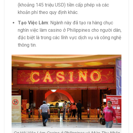
(khoảng 145 triệu USD) tiền cấp phép và các
khoản phí theo quy định khác.
Tạo Việc Làm
: Ngành này đã tạo ra hàng chục
nghìn việc làm casino ở Philippines cho người dân,
đặc biệt là trong các lĩnh vực dịch vụ và công nghệ
thông tin.