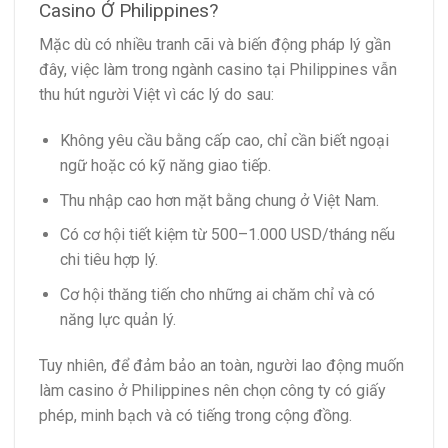
Casino Ở Philippines?
Mặc dù có nhiều tranh cãi và biến động pháp lý gần
đây, việc làm trong ngành casino tại Philippines vẫn
thu hút người Việt vì các lý do sau:
Không yêu cầu bằng cấp cao, chỉ cần biết ngoại
ngữ hoặc có kỹ năng giao tiếp.
Thu nhập cao hơn mặt bằng chung ở Việt Nam.
Có cơ hội tiết kiệm từ 500–1.000 USD/tháng nếu
chi tiêu hợp lý.
Cơ hội thăng tiến cho những ai chăm chỉ và có
năng lực quản lý.
Tuy nhiên, để đảm bảo an toàn, người lao động muốn
làm casino ở Philippines nên chọn công ty có giấy
phép, minh bạch và có tiếng trong cộng đồng.