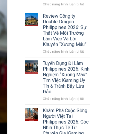
kiểm
ở
Chức năng bình luận bị tắt
tra
Cộng
pháp
Đồng
Review Công ty
lý
Người
Double Dragon
và
Việt
Philippines 2026: Sự
tính
Tại
Thật Về Môi Trường
thu
Philippines
Làm Việc Và Lời
nhập
2026:
Khuyên “Xương Máu”
Xu
Hướng
ở
Chức năng bình luận bị tắt
Chuyển
Review
Vùng
Công
Tuyển Dụng Đi Làm
Sang
ty
Philippines 2026: Kinh
Sri
Double
Nghiệm “Xương Máu”
Lanka
Dragon
Tìm Việc iGaming Uy
Và
Philippines
Tín & Tránh Bẫy Lừa
Các
2026:
Thị
Đảo
Sự
Trường
Thật
ở
Chức năng bình luận bị tắt
Mới
Về
Tuyển
Môi
Dụng
Khám Phá Cuộc Sống
Trường
Đi
Người Việt Tại
Làm
Làm
Philippines 2026: Góc
Việc
Philippines
Nhìn Thực Tế Từ
Và
2026:
Chuyên Gia iGaming
Lời