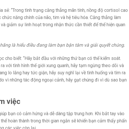
a sẻ: “Trong tình trạng căng thẳng mãn tính, nồng độ cortisol cao
c chức năng chính của não, tim và hệ tiêu hóa. Căng thẳng làm
và giảm sự linh hoạt trong nhận thức cần thiết để thể hiện quan
 nhãng là hiểu điều đang làm bạn bận tâm và giải quyết chúng.
c cho biết: “Hãy bắt đầu với những thứ bạn có thể kiểm soát.
ra với tình hình thế giới xung quanh, hãy tạm ngừng theo dõi và
ng lo lắng hay tức giận, hãy suy nghĩ lại về tình huống và tìm ra
 do vì những tác động ngoại cảnh, hãy gạt chúng đi vì dù sao bạn
àm việc
iúp bạn có cảm hứng và dễ dàng tập trung hơn. Khi bắt tay vào
thể hoàn thành trong thời gian ngắn sẽ khiến bạn cảm thấy phấn
 các việc còn lại.