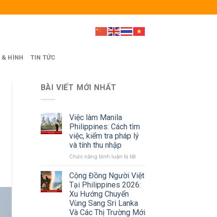
 & HÌNH
TIN TỨC
BÀI VIẾT MỚI NHẤT
Việc làm Manila
Philippines: Cách tìm
việc, kiểm tra pháp lý
và tính thu nhập
ở
Chức năng bình luận bị tắt
Việc
làm
Cộng Đồng Người Việt
Manila
Tại Philippines 2026:
Philippines:
Xu Hướng Chuyển
Cách
Vùng Sang Sri Lanka
tìm
Và Các Thị Trường Mới
việc,