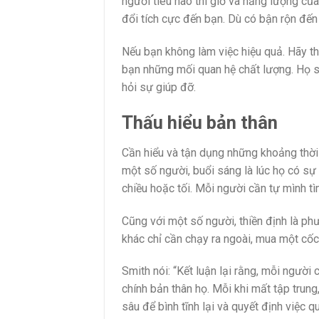
người tiêu hao thì giờ và năng lượng của
đổi tích cực đến bạn. Dù có bận rộn đế
Nếu bạn không làm việc hiệu quả. Hãy t
bạn những mối quan hệ chất lượng. Họ s
hỏi sự giúp đỡ.
Thấu hiểu bản thân
Cần hiểu và tận dụng những khoảng thời 
một số người, buổi sáng là lúc họ có sự
chiều hoặc tối. Mỗi người cần tự mình tì
Cũng với một số người, thiền định là ph
khác chỉ cần chạy ra ngoài, mua một cốc 
Smith nói: “Kết luận lại rằng, mỗi người 
chính bản thân họ. Mỗi khi mất tập trung,
sâu để bình tĩnh lại và quyết định việc 