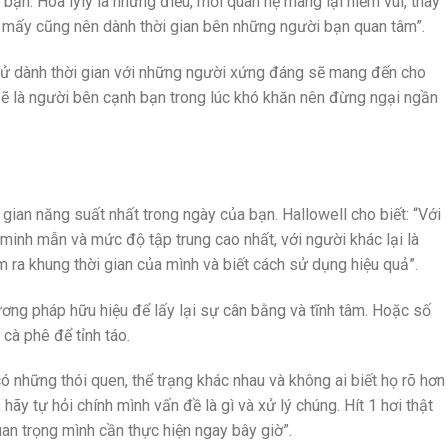
 bạn. Hoa lyly là những điều, mối quan hệ mang lại niềm vui, thay
n mấy cũng nên dành thời gian bên những người bạn quan tâm”.
hử dành thời gian với những người xứng đáng sẽ mang đến cho
ẽ là người bên cạnh bạn trong lúc khó khăn nên đừng ngại ngần
gian năng suất nhất trong ngày của bạn. Hallowell cho biết: “Với
 minh mẫn và mức độ tập trung cao nhất, với người khác lại là
m ra khung thời gian của mình và biết cách sử dụng hiệu quả”.
ương pháp hữu hiệu để lấy lại sự cân bằng và tĩnh tâm. Hoặc số
cà phê để tỉnh táo.
có những thói quen, thể trạng khác nhau và không ai biết họ rõ hơn
 hãy tự hỏi chính mình vấn đề là gì và xử lý chúng. Hít 1 hơi thật
quan trọng mình cần thực hiện ngay bây giờ”.