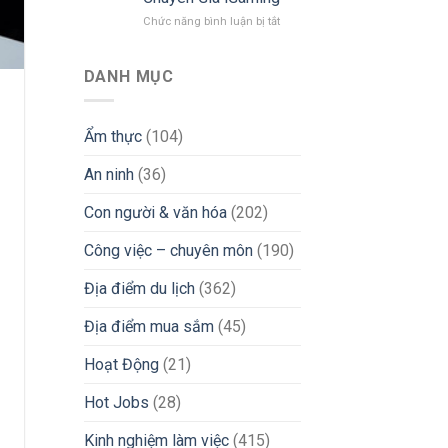
Kinh
Khuyên
Nghiệm
ở
Chức năng bình luận bị tắt
“Xương
“Xương
Khám
Máu”
Máu”
Phá
Tìm
Cuộc
DANH MỤC
Việc
Sống
iGaming
Người
Uy
Việt
Ẩm thực
(104)
Tín
Tại
&
Philippines
Tránh
An ninh
(36)
2026:
Bẫy
Góc
Lừa
Nhìn
Con người & văn hóa
(202)
Đảo
Thực
Tế
Công việc – chuyên môn
(190)
Từ
Chuyên
Địa điểm du lịch
(362)
Gia
iGaming
Địa điểm mua sắm
(45)
Hoạt Động
(21)
Hot Jobs
(28)
Kinh nghiệm làm việc
(415)