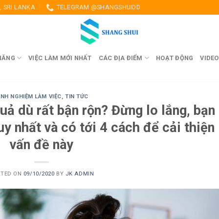
 SRI LANKA
TELEGRAM @SHANGSHUIDD
NĂNG
VIỆC LÀM MỚI NHẤT
CÁC ĐỊA ĐIỂM
HOẠT ĐỘNG
VIDEO
INH NGHIỆM LÀM VIỆC
,
TIN TỨC
uả dù rất bận rộn? Đừng lo lắng, bạn
y nhất và có tới 4 cách để cải thiện
vấn đề này
STED ON
09/10/2020
BY
JK ADMIN