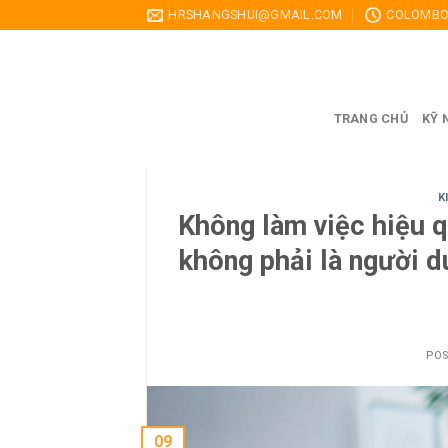
Skip
HRSHANGSHUI@GMAIL.COM
COLOMBO,
to
content
TRANG CHỦ
KỸ 
K
Không làm việc hiệu q
không phải là người du
PO
09