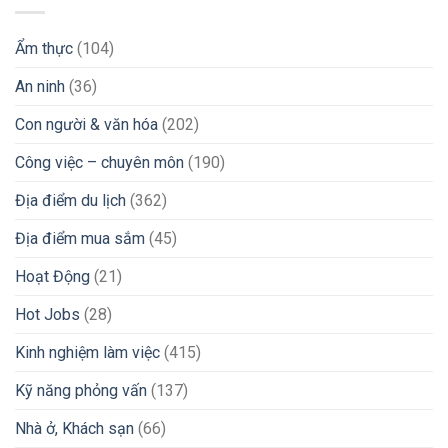
Vùng
Góc
Tín
Đi
Nhìn
&
Làm
Thực
Tránh
Ẩm thực
(104)
Nước
Tế
Bẫy
Ngoài:
Từ
Lừa
An ninh
(36)
Bí
Chuyên
Đảo
Kíp
Gia
Đổi
iGaming
Con người & văn hóa
(202)
Tiền
Peso
Công việc – chuyên môn
(190)
Sang
VND
Địa điểm du lịch
(362)
Và
Chuyển
Địa điểm mua sắm
(45)
Tiền
Về
Nước
Hoạt Động
(21)
Nhanh
Chóng
Hot Jobs
(28)
2026
Kinh nghiệm làm việc
(415)
Kỹ năng phỏng vấn
(137)
Nhà ở, Khách sạn
(66)