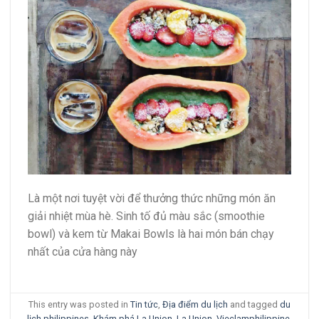
Là một nơi tuyệt vời để thưởng thức những món ăn
giải nhiệt mùa hè. Sinh tố đủ màu sắc (smoothie
bowl) và kem từ Makai Bowls là hai món bán chạy
nhất của cửa hàng này
This entry was posted in
Tin tức
,
Địa điểm du lịch
and tagged
du
lịch philippines
,
Khám phá La Union
,
La Union
,
Vieclamphilippine
.