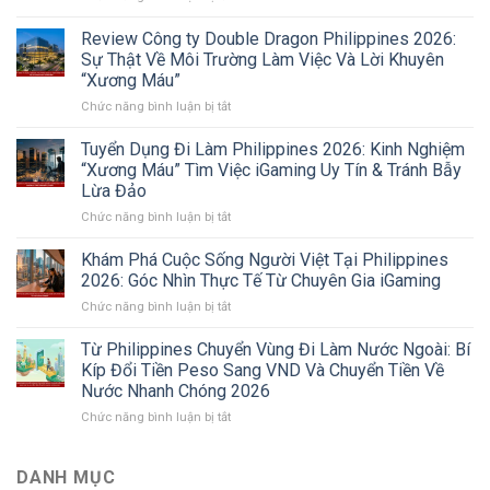
Cộng
Đồng
Review Công ty Double Dragon Philippines 2026:
Người
Sự Thật Về Môi Trường Làm Việc Và Lời Khuyên
Việt
“Xương Máu”
Tại
ở
Chức năng bình luận bị tắt
Philippines
Review
2026:
Công
Xu
Tuyển Dụng Đi Làm Philippines 2026: Kinh Nghiệm
ty
Hướng
“Xương Máu” Tìm Việc iGaming Uy Tín & Tránh Bẫy
Double
Chuyển
Lừa Đảo
Dragon
Vùng
ở
Chức năng bình luận bị tắt
Philippines
Sang
Tuyển
2026:
Sri
Dụng
Sự
Lanka
Khám Phá Cuộc Sống Người Việt Tại Philippines
Đi
Thật
Và
2026: Góc Nhìn Thực Tế Từ Chuyên Gia iGaming
Làm
Về
Các
ở
Chức năng bình luận bị tắt
Philippines
Môi
Thị
Khám
2026:
Trường
Trường
Phá
Từ Philippines Chuyển Vùng Đi Làm Nước Ngoài: Bí
Kinh
Làm
Mới
Cuộc
Nghiệm
Việc
Kíp Đổi Tiền Peso Sang VND Và Chuyển Tiền Về
Sống
“Xương
Và
Nước Nhanh Chóng 2026
Người
Máu”
Lời
ở
Chức năng bình luận bị tắt
Việt
Tìm
Khuyên
Từ
Tại
Việc
“Xương
Philippines
Philippines
iGaming
Máu”
Chuyển
2026:
DANH MỤC
Uy