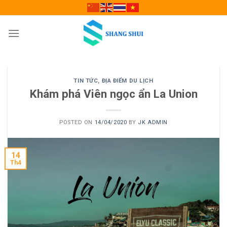
Skip
to
content
TIN TỨC
,
ĐỊA ĐIỂM DU LỊCH
Khám phá Viên ngọc ẩn La Union
POSTED ON
14/04/2020
BY
JK ADMIN
14
Th4