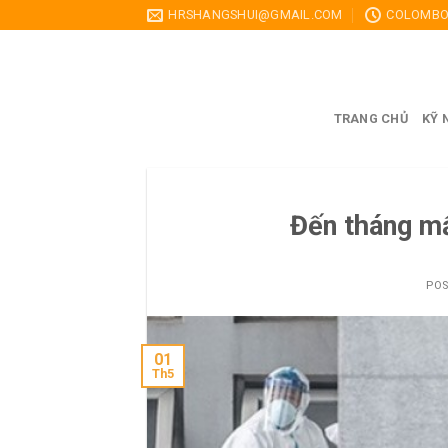
Skip
HRSHANGSHUI@GMAIL.COM
COLOMBO,
to
content
TRANG CHỦ
KỸ 
Đến tháng mấ
PO
01
Th5