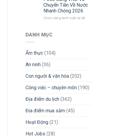
Việt
Chuyển Tiền Về Nước
Tín
Tại
Nhanh Chóng 2026
&
Philippines
Tránh
2026:
ở
Chức năng bình luận bị tắt
Bẫy
Góc
Từ
Lừa
Nhìn
Philippines
Đảo
Thực
Chuyển
DANH MỤC
Tế
Vùng
Từ
Đi
Chuyên
Làm
Ẩm thực
(104)
Gia
Nước
iGaming
Ngoài:
An ninh
(36)
Bí
Kíp
Đổi
Con người & văn hóa
(202)
Tiền
Peso
Công việc – chuyên môn
(190)
Sang
VND
Địa điểm du lịch
(362)
Và
Chuyển
Địa điểm mua sắm
(45)
Tiền
Về
Nước
Hoạt Động
(21)
Nhanh
Chóng
Hot Jobs
(28)