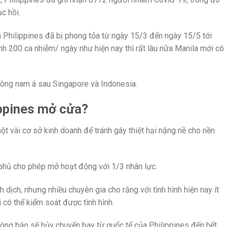
c hồi.
 Philippines đã bị phong tỏa từ ngày 15/3 đến ngày 15/5 tới
bình 200 ca nhiễm/ ngày như hiện nay thì rất lâu nữa Manila mới có
3 đông nam á sau Singapore và Indonesia.
ippines mở cửa?
ột vài cơ sở kinh doanh để tránh gây thiệt hại nặng nề cho nền
phủ cho phép mở hoạt động với 1/3 nhân lực.
 dịch, nhưng nhiều chuyên gia cho rằng với tình hình hiện nay ít
 có thể kiểm soát được tình hình.
ng báo sẽ hủy chuyến bay từ quốc tế của Philippines đến hết