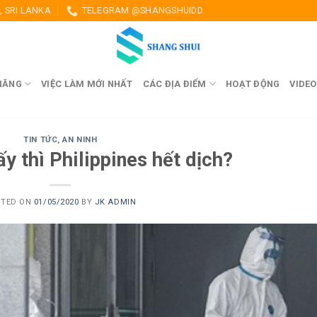
 SRI LANKA
TELEGRAM @SHANGSHUIDD
NĂNG
VIỆC LÀM MỚI NHẤT
CÁC ĐỊA ĐIỂM
HOẠT ĐỘNG
VIDEO
TIN TỨC
,
AN NINH
y thì Philippines hết dịch?
STED ON
01/05/2020
BY
JK ADMIN