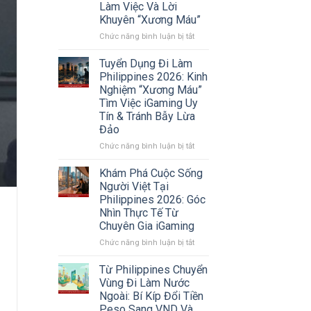
Làm Việc Và Lời
2026:
Khuyên “Xương Máu”
Xu
Hướng
ở
Chức năng bình luận bị tắt
Chuyển
Review
Vùng
Công
Tuyển Dụng Đi Làm
Sang
ty
Philippines 2026: Kinh
Sri
Double
Nghiệm “Xương Máu”
Lanka
Dragon
Tìm Việc iGaming Uy
Và
Philippines
Tín & Tránh Bẫy Lừa
Các
2026:
Thị
Đảo
Sự
Trường
Thật
ở
Chức năng bình luận bị tắt
Mới
Về
Tuyển
Môi
Dụng
Khám Phá Cuộc Sống
Trường
Đi
Người Việt Tại
Làm
Làm
Philippines 2026: Góc
Việc
Philippines
Nhìn Thực Tế Từ
Và
2026:
Chuyên Gia iGaming
Lời
Kinh
Khuyên
Nghiệm
ở
Chức năng bình luận bị tắt
“Xương
“Xương
Khám
Máu”
Máu”
Phá
Từ Philippines Chuyển
Tìm
Cuộc
Vùng Đi Làm Nước
Việc
Sống
Ngoài: Bí Kíp Đổi Tiền
iGaming
Người
Peso Sang VND Và
Uy