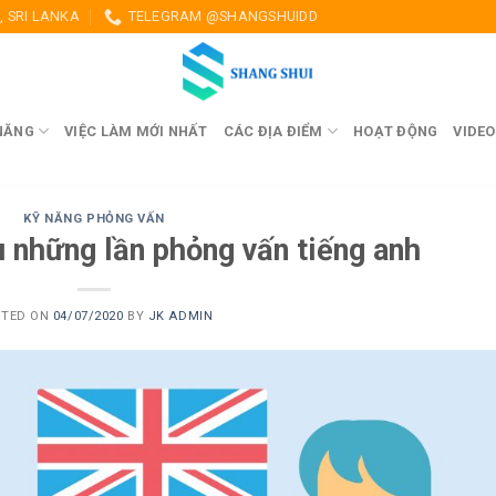
 SRI LANKA
TELEGRAM @SHANGSHUIDD
NĂNG
VIỆC LÀM MỚI NHẤT
CÁC ĐỊA ĐIỂM
HOẠT ĐỘNG
VIDEO
KỸ NĂNG PHỎNG VẤN
u những lần phỏng vấn tiếng anh
STED ON
04/07/2020
BY
JK ADMIN