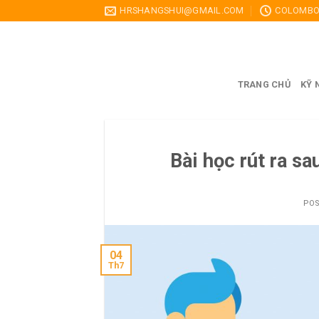
Skip
HRSHANGSHUI@GMAIL.COM
COLOMBO,
to
content
TRANG CHỦ
KỸ 
Bài học rút ra sa
PO
04
Th7