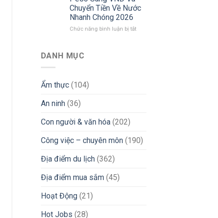
Việt
Chuyển Tiền Về Nước
Tín
Tại
Nhanh Chóng 2026
&
Philippines
Tránh
2026:
ở
Chức năng bình luận bị tắt
Bẫy
Góc
Từ
Lừa
Nhìn
Philippines
Đảo
Thực
Chuyển
DANH MỤC
Tế
Vùng
Từ
Đi
Chuyên
Làm
Ẩm thực
(104)
Gia
Nước
iGaming
Ngoài:
An ninh
(36)
Bí
Kíp
Đổi
Con người & văn hóa
(202)
Tiền
Peso
Công việc – chuyên môn
(190)
Sang
VND
Địa điểm du lịch
(362)
Và
Chuyển
Địa điểm mua sắm
(45)
Tiền
Về
Nước
Hoạt Động
(21)
Nhanh
Chóng
Hot Jobs
(28)