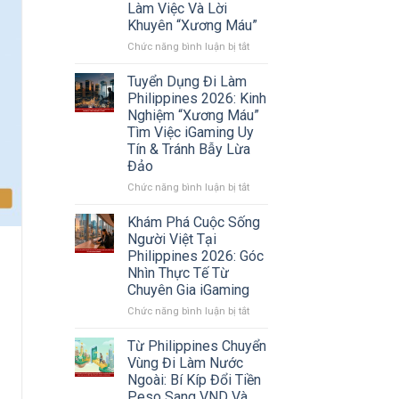
Làm Việc Và Lời
2026:
Khuyên “Xương Máu”
Xu
Hướng
ở
Chức năng bình luận bị tắt
Chuyển
Review
Vùng
Công
Tuyển Dụng Đi Làm
Sang
ty
Philippines 2026: Kinh
Sri
Double
Nghiệm “Xương Máu”
Lanka
Dragon
Tìm Việc iGaming Uy
Và
Philippines
Tín & Tránh Bẫy Lừa
Các
2026:
Thị
Đảo
Sự
Trường
Thật
ở
Chức năng bình luận bị tắt
Mới
Về
Tuyển
Môi
Dụng
Khám Phá Cuộc Sống
Trường
Đi
Người Việt Tại
Làm
Làm
Philippines 2026: Góc
Việc
Philippines
Nhìn Thực Tế Từ
Và
2026:
Chuyên Gia iGaming
Lời
Kinh
Khuyên
Nghiệm
ở
Chức năng bình luận bị tắt
“Xương
“Xương
Khám
Máu”
Máu”
Phá
Từ Philippines Chuyển
Tìm
Cuộc
Vùng Đi Làm Nước
Việc
Sống
Ngoài: Bí Kíp Đổi Tiền
iGaming
Người
Peso Sang VND Và
Uy