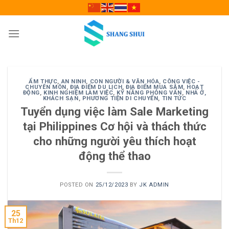
Skip
to
content
ẨM THỰC
,
AN NINH
,
CON NGƯỜI & VĂN HÓA
,
CÔNG VIỆC -
CHUYÊN MÔN
,
ĐỊA ĐIỂM DU LỊCH
,
ĐỊA ĐIỂM MUA SẮM
,
HOẠT
ĐỘNG
,
KINH NGHIỆM LÀM VIỆC
,
KỸ NĂNG PHỎNG VẤN
,
NHÀ Ở,
KHÁCH SẠN
,
PHƯƠNG TIỆN DI CHUYỂN
,
TIN TỨC
Tuyển dụng việc làm Sale Marketing
tại Philippines Cơ hội và thách thức
cho những người yêu thích hoạt
động thể thao
POSTED ON
25/12/2023
BY
JK ADMIN
25
Th12