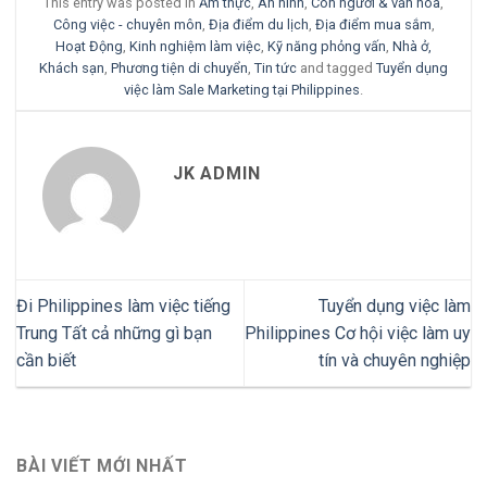
This entry was posted in
Ẩm thực
,
An ninh
,
Con người & văn hóa
,
Công việc - chuyên môn
,
Địa điểm du lịch
,
Địa điểm mua sắm
,
Hoạt Động
,
Kinh nghiệm làm việc
,
Kỹ năng phỏng vấn
,
Nhà ở,
Khách sạn
,
Phương tiện di chuyển
,
Tin tức
and tagged
Tuyển dụng
việc làm Sale Marketing tại Philippines
.
JK ADMIN
Đi Philippines làm việc tiếng
Tuyển dụng việc làm
Trung Tất cả những gì bạn
Philippines Cơ hội việc làm uy
cần biết
tín và chuyên nghiệp
BÀI VIẾT MỚI NHẤT