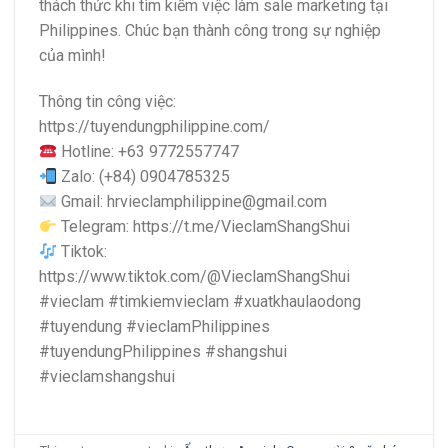
thách thức khi tìm kiếm việc làm sale marketing tại
Philippines. Chúc bạn thành công trong sự nghiệp
của mình!
Thông tin công việc:
https://tuyendungphilippine.com/
Hotline: +63 9772557747
Zalo: (+84) 0904785325
Gmail:
hrvieclamphilippine@gmail.com
Telegram: https://t.me/VieclamShangShui
Tiktok:
https://www.tiktok.com/@VieclamShangShui
#vieclam #timkiemvieclam #xuatkhaulaodong
#tuyendung #vieclamPhilippines
#tuyendungPhilippines #shangshui
#vieclamshangshui