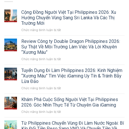
Cộng Đồng Người Việt Tại Philippines 2026: Xu
Hướng Chuyển Vùng Sang Sri Lanka Và Các Thị
Trường Mới
ở
Chức năng bình luận bị tắt
Cộng
Đồng
Review Công ty Double Dragon Philippines 2026:
Người
Sự Thật Về Môi Trường Làm Việc Và Lời Khuyên
Việt
“Xương Máu”
Tại
ở
Chức năng bình luận bị tắt
Philippines
Review
2026:
Công
Xu
Tuyển Dụng Đi Làm Philippines 2026: Kinh Nghiệm
ty
Hướng
“Xương Máu” Tìm Việc iGaming Uy Tín & Tránh Bẫy
Double
Chuyển
Lừa Đảo
Dragon
Vùng
ở
Chức năng bình luận bị tắt
Philippines
Sang
Tuyển
2026:
Sri
Dụng
Sự
Lanka
Khám Phá Cuộc Sống Người Việt Tại Philippines
Đi
Thật
Và
2026: Góc Nhìn Thực Tế Từ Chuyên Gia iGaming
Làm
Về
Các
ở
Chức năng bình luận bị tắt
Philippines
Môi
Thị
Khám
2026:
Trường
Trường
Phá
Từ Philippines Chuyển Vùng Đi Làm Nước Ngoài: Bí
Kinh
Làm
Mới
Cuộc
Nghiệm
Việc
Kíp Đổi Tiền Peso Sang VND Và Chuyển Tiền Về