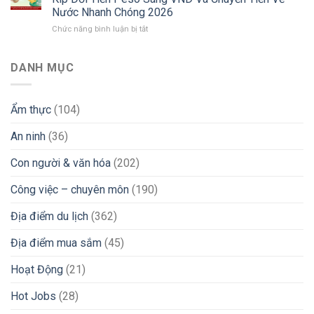
Sống
“Xương
Và
Nước Nhanh Chóng 2026
Người
Máu”
Lời
ở
Chức năng bình luận bị tắt
Việt
Tìm
Khuyên
Từ
Tại
Việc
“Xương
Philippines
Philippines
iGaming
Máu”
Chuyển
2026:
DANH MỤC
Uy
Vùng
Góc
Tín
Đi
Nhìn
&
Làm
Thực
Tránh
Ẩm thực
(104)
Nước
Tế
Bẫy
Ngoài:
Từ
Lừa
An ninh
(36)
Bí
Chuyên
Đảo
Kíp
Gia
Đổi
iGaming
Con người & văn hóa
(202)
Tiền
Peso
Công việc – chuyên môn
(190)
Sang
VND
Địa điểm du lịch
(362)
Và
Chuyển
Địa điểm mua sắm
(45)
Tiền
Về
Nước
Hoạt Động
(21)
Nhanh
Chóng
Hot Jobs
(28)
2026