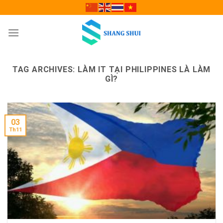
Skip
to
content
TAG ARCHIVES:
LÀM IT TẠI PHILIPPINES LÀ LÀM
GÌ?
03
Th11