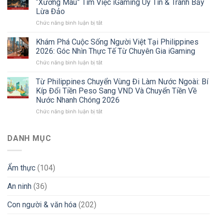
“Xương Máu” Tìm Việc iGaming Uy Tín & Tránh Bẫy
Double
Chuyển
Lừa Đảo
Dragon
Vùng
ở
Chức năng bình luận bị tắt
Philippines
Sang
Tuyển
2026:
Sri
Dụng
Sự
Lanka
Khám Phá Cuộc Sống Người Việt Tại Philippines
Đi
Thật
Và
2026: Góc Nhìn Thực Tế Từ Chuyên Gia iGaming
Làm
Về
Các
ở
Chức năng bình luận bị tắt
Philippines
Môi
Thị
Khám
2026:
Trường
Trường
Phá
Từ Philippines Chuyển Vùng Đi Làm Nước Ngoài: Bí
Kinh
Làm
Mới
Cuộc
Nghiệm
Việc
Kíp Đổi Tiền Peso Sang VND Và Chuyển Tiền Về
Sống
“Xương
Và
Nước Nhanh Chóng 2026
Người
Máu”
Lời
ở
Chức năng bình luận bị tắt
Việt
Tìm
Khuyên
Từ
Tại
Việc
“Xương
Philippines
Philippines
iGaming
Máu”
Chuyển
2026:
DANH MỤC
Uy
Vùng
Góc
Tín
Đi
Nhìn
&
Làm
Thực
Tránh
Ẩm thực
(104)
Nước
Tế
Bẫy
Ngoài:
Từ
Lừa
An ninh
(36)
Bí
Chuyên
Đảo
Kíp
Gia
Đổi
iGaming
Con người & văn hóa
(202)
Tiền