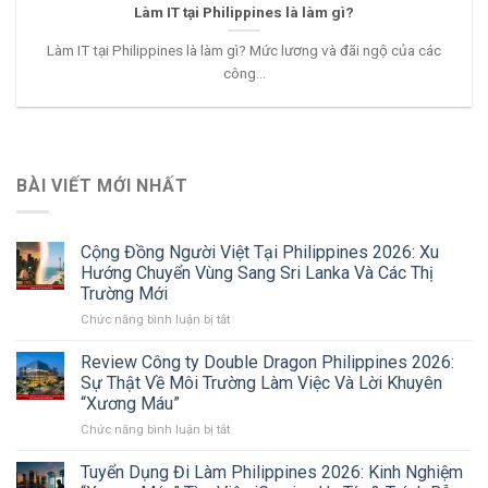
Làm IT tại Philippines là làm gì?
Làm IT tại Philippines là làm gì? Mức lương và đãi ngộ của các
công...
BÀI VIẾT MỚI NHẤT
Cộng Đồng Người Việt Tại Philippines 2026: Xu
Hướng Chuyển Vùng Sang Sri Lanka Và Các Thị
Trường Mới
ở
Chức năng bình luận bị tắt
Cộng
Đồng
Review Công ty Double Dragon Philippines 2026:
Người
Sự Thật Về Môi Trường Làm Việc Và Lời Khuyên
Việt
“Xương Máu”
Tại
ở
Chức năng bình luận bị tắt
Philippines
Review
2026:
Công
Xu
Tuyển Dụng Đi Làm Philippines 2026: Kinh Nghiệm
ty
Hướng