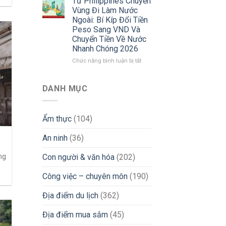
Từ Philippines Chuyển
Tìm
Cuộc
Vùng Đi Làm Nước
Việc
Sống
Ngoài: Bí Kíp Đổi Tiền
iGaming
Người
Peso Sang VND Và
Uy
Việt
Chuyển Tiền Về Nước
Tín
Tại
Nhanh Chóng 2026
&
Philippines
Tránh
2026:
ở
Chức năng bình luận bị tắt
Bẫy
Góc
Từ
Lừa
Nhìn
Philippines
Đảo
Thực
Chuyển
DANH MỤC
Tế
Vùng
Từ
Đi
Chuyên
Làm
Ẩm thực
(104)
Gia
Nước
iGaming
Ngoài:
An ninh
(36)
Bí
Kíp
Đổi
ng
Con người & văn hóa
(202)
Tiền
Peso
Công việc – chuyên môn
(190)
Sang
VND
Địa điểm du lịch
(362)
Và
Chuyển
Địa điểm mua sắm
(45)
Tiền
Về