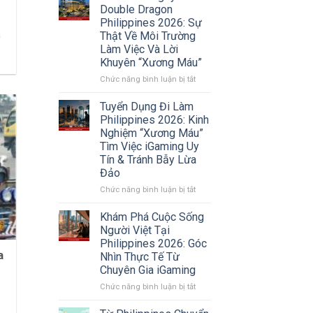
Người
Double Dragon
Việt
Philippines 2026: Sự
Tại
a
Thật Về Môi Trường
Philippines
Làm Việc Và Lời
2026:
Khuyên “Xương Máu”
Xu
Hướng
ở
Chức năng bình luận bị tắt
Chuyển
Review
Vùng
Công
Tuyển Dụng Đi Làm
Sang
ty
Philippines 2026: Kinh
Sri
Double
Nghiệm “Xương Máu”
Lanka
Dragon
Tìm Việc iGaming Uy
Và
Philippines
Tín & Tránh Bẫy Lừa
Các
2026:
Thị
Đảo
Sự
Trường
Thật
ở
Chức năng bình luận bị tắt
Mới
Về
Tuyển
Môi
Dụng
Khám Phá Cuộc Sống
Trường
Đi
Người Việt Tại
Làm
Làm
Philippines 2026: Góc
Việc
Philippines
a
Nhìn Thực Tế Từ
Và
2026:
Chuyên Gia iGaming
Lời
Kinh
Khuyên
Nghiệm
ở
Chức năng bình luận bị tắt
“Xương
“Xương
Khám
Máu”
Máu”
Phá