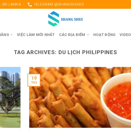
 SRI LANKA
TELEGRAM @SHANGSHUIDD
NĂNG
VIỆC LÀM MỚI NHẤT
CÁC ĐỊA ĐIỂM
HOẠT ĐỘNG
VIDEO
TAG ARCHIVES:
DU LỊCH PHILIPPINES
19
Th3