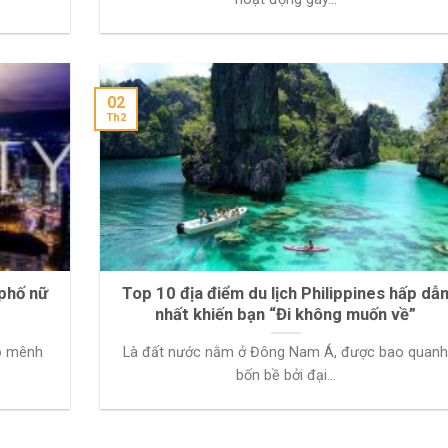
02
Th2
 phố nữ
Top 10 địa điểm du lịch Philippines hấp dẫ
nhất khiến bạn “Đi không muốn về”
ảo mênh
Là đất nước nằm ở Đông Nam Á, được bao quan
bốn bề bởi đại...