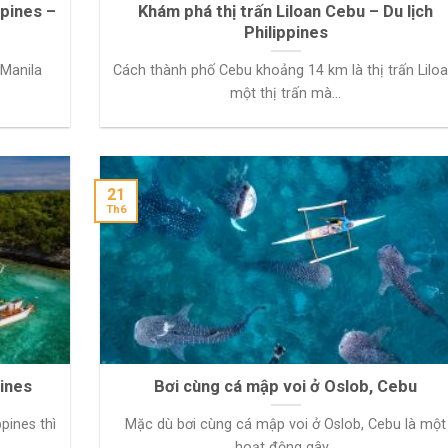
ppines –
Khám phá thị trấn Liloan Cebu – Du lịch
Philippines
 Manila
Cách thành phố Cebu khoảng 14 km là thị trấn Liloa
một thị trấn mà...
21
Th6
pines
Bơi cùng cá mập voi ở Oslob, Cebu
ppines thì
Mặc dù bơi cùng cá mập voi ở Oslob, Cebu là một
hoạt động gây...