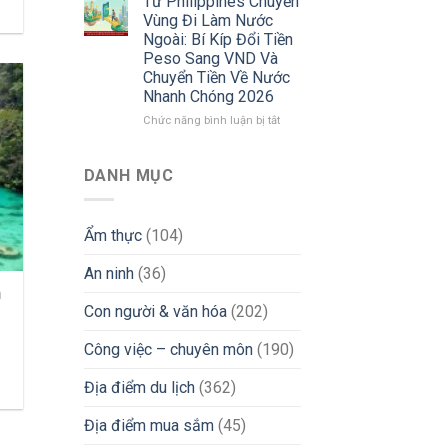
Từ Philippines Chuyển
Tìm
Cuộc
Vùng Đi Làm Nước
Việc
Sống
Ngoài: Bí Kíp Đổi Tiền
iGaming
Người
Peso Sang VND Và
Uy
Việt
Chuyển Tiền Về Nước
Tín
Tại
Nhanh Chóng 2026
&
Philippines
Tránh
2026:
ở
Chức năng bình luận bị tắt
Bẫy
Góc
Từ
Lừa
Nhìn
Philippines
Đảo
Thực
Chuyển
DANH MỤC
Tế
Vùng
Từ
Đi
Chuyên
Làm
Ẩm thực
(104)
Gia
Nước
iGaming
Ngoài:
An ninh
(36)
Bí
Kíp
n
Đổi
Con người & văn hóa
(202)
Tiền
Peso
Công việc – chuyên môn
(190)
h
Sang
VND
Địa điểm du lịch
(362)
Và
Chuyển
Địa điểm mua sắm
(45)
Tiền
Về