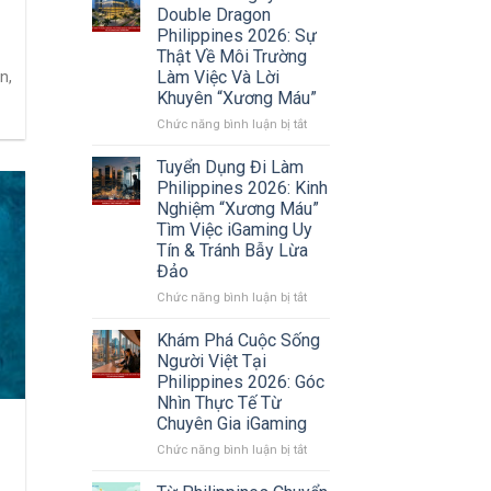
Người
Double Dragon
Việt
Philippines 2026: Sự
Tại
Thật Về Môi Trường
Philippines
Làm Việc Và Lời
n,
2026:
Khuyên “Xương Máu”
Xu
Hướng
ở
Chức năng bình luận bị tắt
Chuyển
Review
Vùng
Công
Tuyển Dụng Đi Làm
Sang
ty
Philippines 2026: Kinh
Sri
Double
Nghiệm “Xương Máu”
Lanka
Dragon
Tìm Việc iGaming Uy
Và
Philippines
Tín & Tránh Bẫy Lừa
Các
2026:
Thị
Đảo
Sự
Trường
Thật
ở
Chức năng bình luận bị tắt
Mới
Về
Tuyển
Môi
Dụng
Khám Phá Cuộc Sống
Trường
Đi
Người Việt Tại
Làm
Làm
Philippines 2026: Góc
Việc
Philippines
Nhìn Thực Tế Từ
Và
2026:
Chuyên Gia iGaming
Lời
Kinh
Khuyên
Nghiệm
ở
Chức năng bình luận bị tắt
“Xương
“Xương
Khám
Máu”
Máu”
Phá