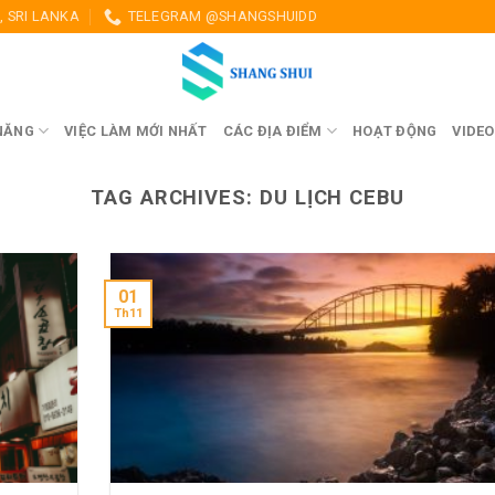
 SRI LANKA
TELEGRAM @SHANGSHUIDD
NĂNG
VIỆC LÀM MỚI NHẤT
CÁC ĐỊA ĐIỂM
HOẠT ĐỘNG
VIDEO
TAG ARCHIVES:
DU LỊCH CEBU
01
Th11