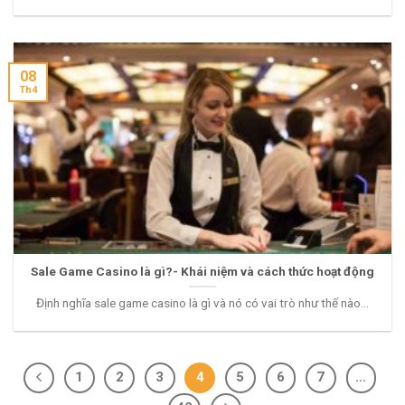
08
Th4
Sale Game Casino là gì?- Khái niệm và cách thức hoạt động
Định nghĩa sale game casino là gì và nó có vai trò như thế nào...
1
2
3
4
5
6
7
…