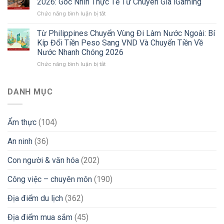
2026: Góc Nhìn Thực Tế Từ Chuyên Gia iGaming
Làm
Về
Các
ở
Chức năng bình luận bị tắt
Philippines
Môi
Thị
Khám
2026:
Trường
Trường
Phá
Từ Philippines Chuyển Vùng Đi Làm Nước Ngoài: Bí
Kinh
Làm
Mới
Cuộc
Nghiệm
Việc
Kíp Đổi Tiền Peso Sang VND Và Chuyển Tiền Về
Sống
“Xương
Và
Nước Nhanh Chóng 2026
Người
Máu”
Lời
ở
Chức năng bình luận bị tắt
Việt
Tìm
Khuyên
Từ
Tại
Việc
“Xương
Philippines
Philippines
iGaming
Máu”
Chuyển
2026:
DANH MỤC
Uy
Vùng
Góc
Tín
Đi
Nhìn
&
Làm
Thực
Tránh
Ẩm thực
(104)
Nước
Tế
Bẫy
Ngoài:
Từ
Lừa
An ninh
(36)
Bí
Chuyên
Đảo
Kíp
Gia
Đổi
iGaming
Con người & văn hóa
(202)
Tiền
Peso
Công việc – chuyên môn
(190)
Sang
VND
Địa điểm du lịch
(362)
Và
Chuyển
Địa điểm mua sắm
(45)
Tiền