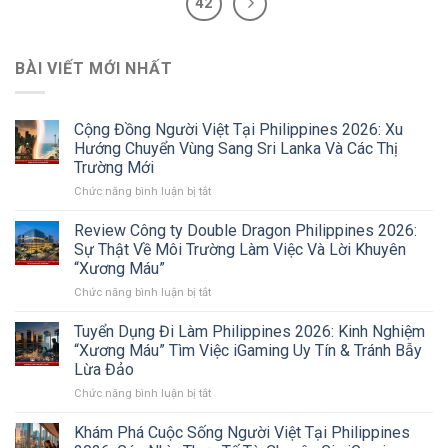
42
BÀI VIẾT MỚI NHẤT
Cộng Đồng Người Việt Tại Philippines 2026: Xu
Hướng Chuyển Vùng Sang Sri Lanka Và Các Thị
Trường Mới
ở
Chức năng bình luận bị tắt
Cộng
Đồng
Review Công ty Double Dragon Philippines 2026:
Người
Sự Thật Về Môi Trường Làm Việc Và Lời Khuyên
Việt
“Xương Máu”
Tại
ở
Chức năng bình luận bị tắt
Philippines
Review
2026:
Công
Xu
Tuyển Dụng Đi Làm Philippines 2026: Kinh Nghiệm
ty
Hướng
“Xương Máu” Tìm Việc iGaming Uy Tín & Tránh Bẫy
Double
Chuyển
Lừa Đảo
Dragon
Vùng
ở
Chức năng bình luận bị tắt
Philippines
Sang
Tuyển
2026:
Sri
Dụng
Sự
Lanka
Khám Phá Cuộc Sống Người Việt Tại Philippines
Đi
Thật
Và