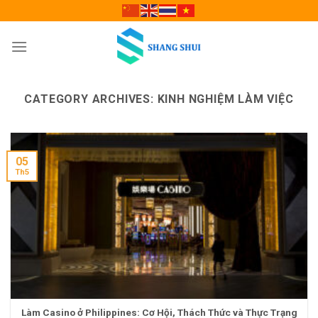
Skip
to
content
CATEGORY ARCHIVES:
KINH NGHIỆM LÀM VIỆC
05
Th5
Làm Casino ở Philippines: Cơ Hội, Thách Thức và Thực Trạng