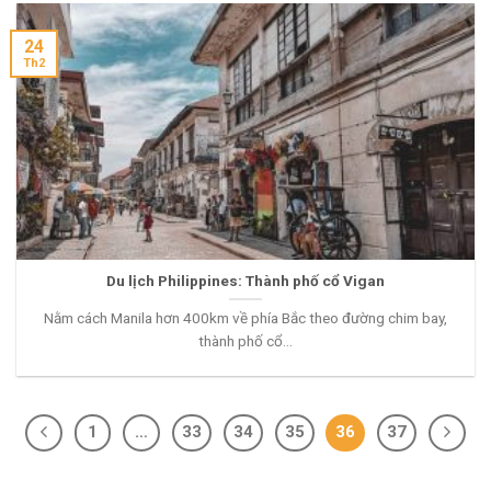
24
Th2
Du lịch Philippines: Thành phố cổ Vigan
Nằm cách Manila hơn 400km về phía Bắc theo đường chim bay,
thành phố cổ...
1
…
33
34
35
36
37