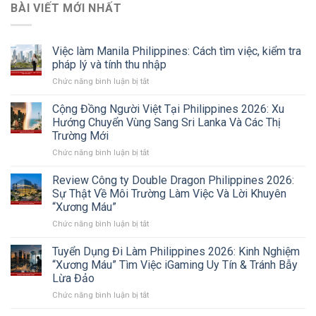
BÀI VIẾT MỚI NHẤT
Việc làm Manila Philippines: Cách tìm việc, kiểm tra
pháp lý và tính thu nhập
ở
Chức năng bình luận bị tắt
Việc
làm
Cộng Đồng Người Việt Tại Philippines 2026: Xu
Manila
Hướng Chuyển Vùng Sang Sri Lanka Và Các Thị
Philippines:
Trường Mới
Cách
ở
Chức năng bình luận bị tắt
tìm
Cộng
việc,
Đồng
kiểm
Review Công ty Double Dragon Philippines 2026:
Người
tra
Sự Thật Về Môi Trường Làm Việc Và Lời Khuyên
Việt
pháp
“Xương Máu”
Tại
lý
ở
Chức năng bình luận bị tắt
Philippines
và
Review
2026:
tính
Công
Xu
thu
Tuyển Dụng Đi Làm Philippines 2026: Kinh Nghiệm
ty
Hướng
nhập
“Xương Máu” Tìm Việc iGaming Uy Tín & Tránh Bẫy
Double
Chuyển
Lừa Đảo
Dragon
Vùng
ở
Chức năng bình luận bị tắt
Philippines
Sang
Tuyển
2026:
Sri