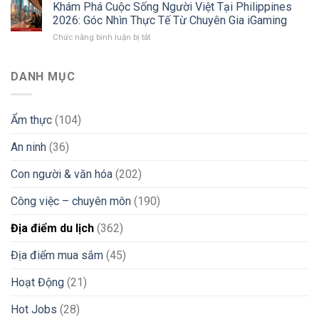
Dụng
Sự
Lanka
Khám Phá Cuộc Sống Người Việt Tại Philippines
Đi
Thật
Và
2026: Góc Nhìn Thực Tế Từ Chuyên Gia iGaming
Làm
Về
Các
ở
Chức năng bình luận bị tắt
Philippines
Môi
Thị
Khám
2026:
Trường
Trường
Phá
Kinh
Làm
Mới
Cuộc
DANH MỤC
Nghiệm
Việc
Sống
“Xương
Và
Người
Máu”
Lời
Việt
Tìm
Khuyên
Ẩm thực
(104)
Tại
Việc
“Xương
Philippines
iGaming
Máu”
An ninh
(36)
2026:
Uy
Góc
Tín
Nhìn
Con người & văn hóa
(202)
&
Thực
Tránh
Tế
Bẫy
Công việc – chuyên môn
(190)
Từ
Lừa
Chuyên
Đảo
Địa điểm du lịch
(362)
Gia
iGaming
Địa điểm mua sắm
(45)
Hoạt Động
(21)
Hot Jobs
(28)