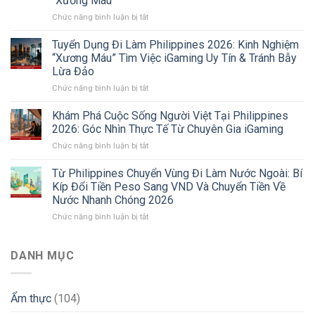
“Xương Máu”
Tại
ở
Chức năng bình luận bị tắt
Philippines
Review
2026:
Công
Xu
Tuyển Dụng Đi Làm Philippines 2026: Kinh Nghiệm
ty
Hướng
“Xương Máu” Tìm Việc iGaming Uy Tín & Tránh Bẫy
Double
Chuyển
Lừa Đảo
Dragon
Vùng
ở
Chức năng bình luận bị tắt
Philippines
Sang
Tuyển
2026:
Sri
Dụng
Sự
Lanka
Khám Phá Cuộc Sống Người Việt Tại Philippines
Đi
Thật
Và
2026: Góc Nhìn Thực Tế Từ Chuyên Gia iGaming
Làm
Về
Các
ở
Chức năng bình luận bị tắt
Philippines
Môi
Thị
Khám
2026:
Trường
Trường
Phá
Từ Philippines Chuyển Vùng Đi Làm Nước Ngoài: Bí
Kinh
Làm
Mới
Cuộc
Nghiệm
Việc
Kíp Đổi Tiền Peso Sang VND Và Chuyển Tiền Về
Sống
“Xương
Và
Nước Nhanh Chóng 2026
Người
Máu”
Lời
ở
Chức năng bình luận bị tắt
Việt
Tìm
Khuyên
Từ
Tại
Việc
“Xương
Philippines
Philippines
iGaming
Máu”
Chuyển
2026:
DANH MỤC
Uy
Vùng
Góc
Tín
Đi
Nhìn
&
Làm
Thực
Tránh
Ẩm thực
(104)
Nước
Tế
Bẫy
Ngoài:
Từ
Lừa