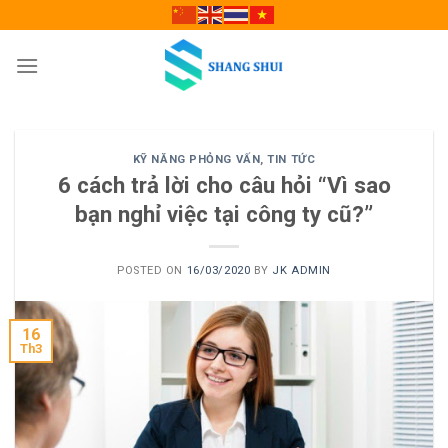
Skip
to
content
KỸ NĂNG PHỎNG VẤN
,
TIN TỨC
6 cách trả lời cho câu hỏi “Vì sao
bạn nghỉ việc tại công ty cũ?”
POSTED ON
16/03/2020
BY
JK ADMIN
16
Th3