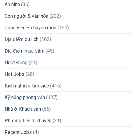
An ninh
(36)
Bí
Chuyên
Đảo
Kíp
Gia
Đổi
iGaming
Con người & văn hóa
(202)
Tiền
Peso
Công việc – chuyên môn
(190)
Sang
VND
Địa điểm du lịch
(362)
Và
Chuyển
Địa điểm mua sắm
(45)
Tiền
Về
Nước
Hoạt Động
(21)
Nhanh
Chóng
Hot Jobs
(28)
2026
Kinh nghiệm làm việc
(415)
Kỹ năng phỏng vấn
(137)
Nhà ở, Khách sạn
(66)
Phương tiện di chuyển
(31)
Recent Jobs
(4)